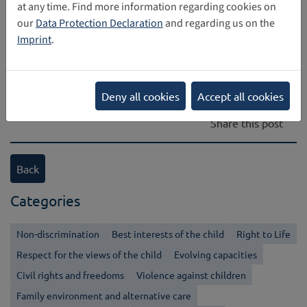
Direct download
at any time. Find more information regarding cookies on
our
Data Protection Declaration
and regarding us on the
Imprint
.
2016_bmfsfj_junet_gamm_broschuere_netzfuerkinder.pd
Deny all cookies
Accept all cookies
Share this post
Back
Categories
Non-discrimination
Best interests of the child
Right to Life
Respect for the views of the child
Evolving capacities
Civil rights and freedoms
Violence against children
Family environment and alternative care