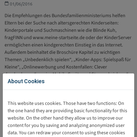
01/06/2016
Die Empfehlungen des Bundesfamilienministeriums helfen
Eltern bei der Suche nach altersgerechten Kinderseiten:
Kinderportale und Suchmaschinen wie die Blinde Kuh,
fragFINN und www.meine-startseite.de oder der KinderServer
ermöglichen einen kindgerechten Einstieg in das Internet.
Außerdem beinhaltet die Broschüre Kapitel zu wichtigen
Themen „Unbedenklich spielen“, „Kinder-Apps: Spielspaß für
Kleine“, „Onlinewerbung und Kostenfallen: Clever
durchschauen“ sowie „Mobile Geräte und Stores absichern“.
About Cookies
Bundesministerium für Familie, Senioren, Frauen
This website uses cookies. Those have two functions: On
und Jugend (BMFSFJ)
the one hand they are providing basic functionality for this
website. On the other hand they allow us to improve our
content for you by saving and analyzing anonymized user
data. You can redraw your consent to using these cookies