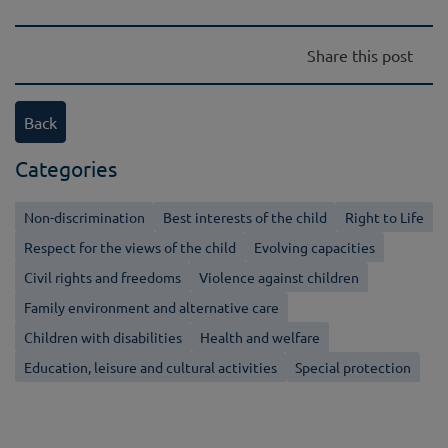
Share this post
Back
Categories
Non-discrimination
Best interests of the child
Right to Life
Respect for the views of the child
Evolving capacities
Civil rights and freedoms
Violence against children
Family environment and alternative care
Children with disabilities
Health and welfare
Education, leisure and cultural activities
Special protection