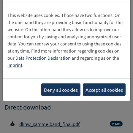
Kinderrechtsausschusses, die sowohl die Chancen der
Digitalisierung für die Verwirklichung der Kinderrechte als
This website uses cookies. Those have two functions: On
auch die Risiken der digitalen Transformation für Gesellschaft
the one hand they are providing basic functionality for this
und Zusammenleben adressiert, in das novellierte
website. On the other hand they allow us to improve our
Jugendschutzgesetz ein. Durch das Gesetz nun besser
content for you by saving and analyzing anonymized user
geschützt, können Kinder das Internet für unterschiedlichste
data. You can redraw your consent to using these cookies
Zwecke nutzen - man denke an Bildung, Freizeit oder
at any time. Find more information regarding cookies on
(demokratische) Teilhabe.
our
Data Protection Declaration
and regarding us on the
Imprint
.
Source: Deutsches Kinderhilfswerk
Deny all cookies
Accept all cookies
Direct download
dkhw_sammelband_final.pdf
2 MB